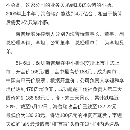
不会高。这家公司的业务关系到1.8亿头猪的小肠。
2009年上半年，海普瑞产能达到4万亿台，相当于换算
后需要2亿只猪小肠。
海普瑞实际控制人分别为海普瑞董事长、董事、副
总经理李锂、李坦，公司董事、总经理单宇，为李坦兄
弟。
5月6日，深圳海普瑞在中小板深交所上市正式上
市，开盘价166元/股，盘中最高价188元，成为两市，
中国首只高价
股票
，根据开盘价，公司负责人李锂和李
坦已达到478亿元净值，成功超越王传福负责人第二天
股价冲到188.88元后，接下来三天暴跌，累计跌幅
近
30%。截至5月12日，海普瑞收盘价已跌至132.22元，
最低价为130.28元。将
近
100亿元的净资产蒸发，李锂
夫妇的“a股最贵
股票
”和“首富”头衔在短时间内迅速易